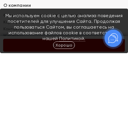
О компании
Франшиза (коммерческая концессия)
Мы используем cookie с целью анализа поведения
посетителей для улучшения Сайта. Продолжая
Карьера в ЯХОНТ
пользоваться Сайтом, вы соглашаетесь на
Контакты
использование файлов cookie в соответствии с
Магазины
нашей
Политикой.
Хорошо
КУПИТЬ
Покупателям
Как определить размер украшения
Киров
Акции
Магазины
Скупка и обмен золота
Отзывы
Электронный подарочный сертификат
Помолвка и свадьба
Правила пользования Электронным
Каталог
подарочным сертификатом «Яхонт»
Новинки
Доставка и оплата
Акции
Скупка и обмен золота
Доставка и оплата