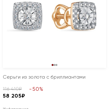
Серьги из золота с бриллиантами
-
50
%
116 410
₽
58 205
₽
Информация