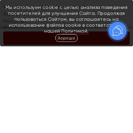
Франшиза (коммерческая концессия)
Мы используем cookie с целью анализа поведения
посетителей для улучшения Сайта. Продолжая
Карьера в ЯХОНТ
пользоваться Сайтом, вы соглашаетесь на
Контакты
использование файлов cookie в соответствии с
Магазины
нашей
Политикой.
Хорошо
КУПИТЬ
Покупателям
Как определить размер украшения
Киров
Акции
Магазины
Скупка и обмен золота
Отзывы
Электронный подарочный сертификат
Помолвка и свадьба
Правила пользования Электронным
Каталог
подарочным сертификатом «Яхонт»
Новинки
Доставка и оплата
Акции
Скупка и обмен золота
Доставка и оплата