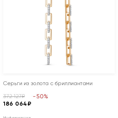
Серьги из золота с бриллиантами
-
50
%
372 127
₽
186 064
₽
Информация