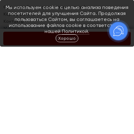
Франшиза (коммерческая концессия)
Мы используем cookie с целью анализа поведения
посетителей для улучшения Сайта. Продолжая
Карьера в ЯХОНТ
пользоваться Сайтом, вы соглашаетесь на
Контакты
использование файлов cookie в соответствии с
Магазины
нашей
Политикой.
Хорошо
КУПИТЬ
Покупателям
Как определить размер украшения
Киров
Акции
Магазины
Скупка и обмен золота
Отзывы
Электронный подарочный сертификат
Помолвка и свадьба
Правила пользования Электронным
Каталог
подарочным сертификатом «Яхонт»
Новинки
Доставка и оплата
Акции
Скупка и обмен золота
Доставка и оплата