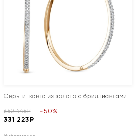
Серьги-конго из золота с бриллиантами
-
50
%
662 446
₽
331 223
₽
Информация