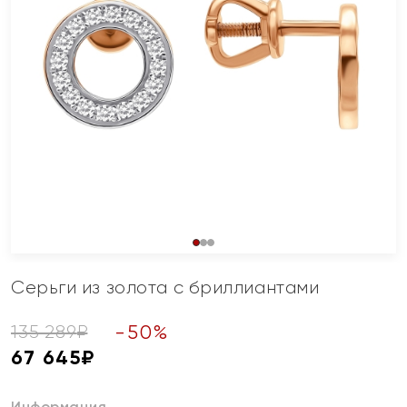
Серьги из золота с бриллиантами
-
50
%
135 289
₽
67 645
₽
Информация