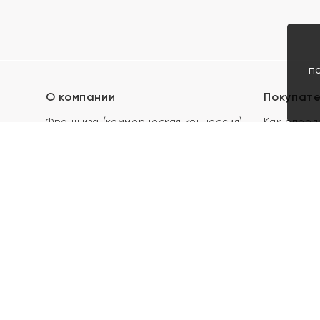
п
О компании
Покупат
Франшиза (коммерческая концессия)
Как опред
Карьера в ЯХОНТ
Акции
Контакты
Скупка и 
Магазины
Отзывы
Электронн
Правила п
подарочны