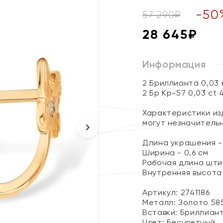
-
50
57 290
₽
28 645
₽
Информация
2 Бриллианта 0,03
2 Бр Кр-57 0,03 ct 
Характеристики изд
могут незначитель
Длина украшения - 
Ширина - 0,6 см
Рабочая длина штиф
Внутренняя высота 
Артикул: 2741186
Металл:
Золото 58
Вставки:
Бриллиан
Цвет:
Бесцветный