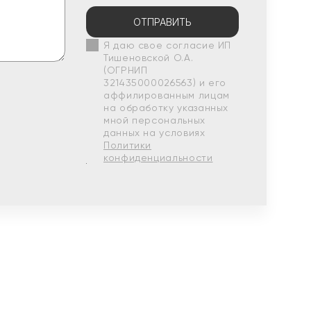
ОТПРАВИТЬ
Я даю свое согласие ИП
Тишеновской О.А.
(ОГРНИП
321435000026563) и его
аффилированным лицам
на обработку указанных
мной персональных
данных на условиях
Политики
конфиденциальности