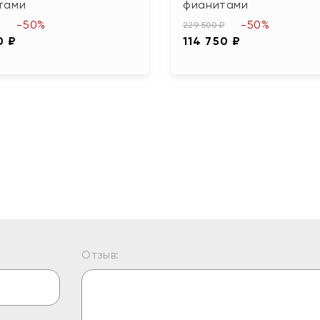
тами
фианитами
-50%
-50%
229 500 ₽
0 ₽
114 750 ₽
Отзыв: