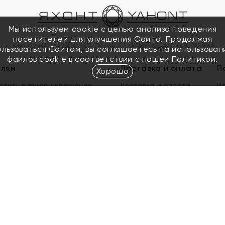
Мы используем cookie с целью анализа поведения
посетителей для улучшения Сайта. Продолжая
ользоваться Сайтом, вы соглашаетесь на использован
файлов cookie в соответствии с нашей
Политикой.
елям
Доставка и оплата
П
Хорошо
елить размер украшения
Доставка и оплата
П
п
обмен золота
ый подарочный сертификат
ользования Электронным
м сертификатом «Яхонт»