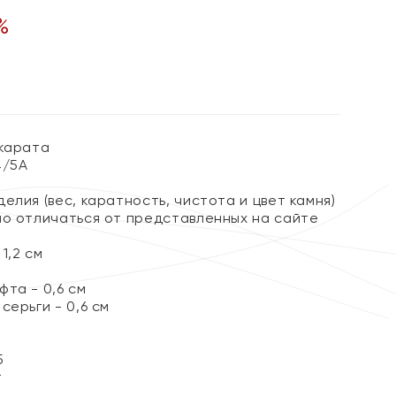
%
 карата
4/5А
елия (вес, каратность, чистота и цвет камня)
но отличаться от представленных на сайте
1,2 см
та - 0,6 см
серьги - 0,6 см
5
т