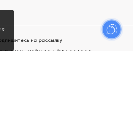
ие
одпишитесь на рассылку
одпишитесь, чтобы узнать больше о новых
оступлениях, новостях и спецпредложениях Яхонт!
Я даю свое согласие ИП Тишеновской О.А.
(ОГРНИП 321435000026563) и его
аффилированным лицам на обработку указанных
мной персональных данных на условиях
Политики