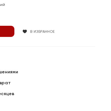
кий
В ИЗБРАННОЕ
шениями
зврат
есяцев