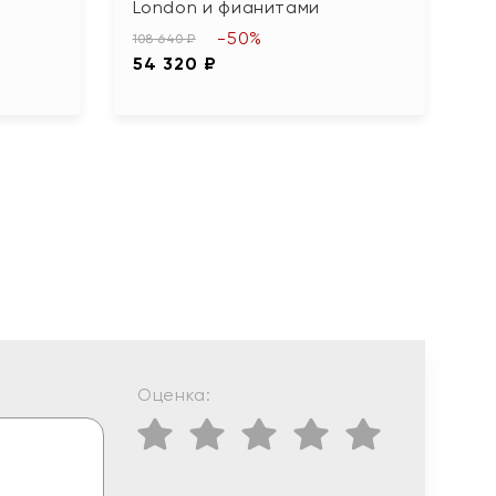
London и фианитами
ф
-50%
108 640 ₽
31
54 320 ₽
1
Оценка: