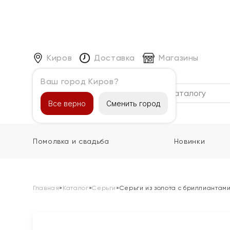
Киров
Доставка
Магазины
Ваш город Киров?
Каталог
Все верно
Сменить город
Помолвка и свадьба
Новинки
Главная
»
Каталог
»
Серьги
»
Серьги из золота с бриллиантам