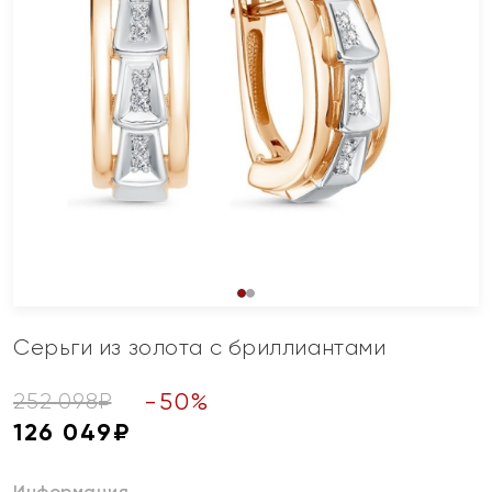
Серьги из золота с бриллиантами
-
50
%
252 098
₽
126 049
₽
Информация