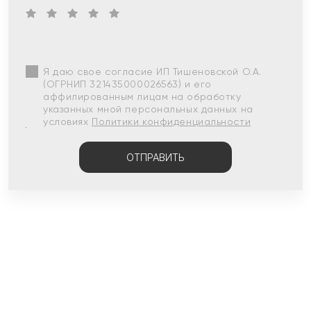
Я даю свое согласие ИП Тишеновской О.А.
(ОГРНИП 321435000026563) и его
аффилированным лицам на обработку
указанных мной персональных данных на
условиях
Политики конфиденциальности
ОТПРАВИТЬ