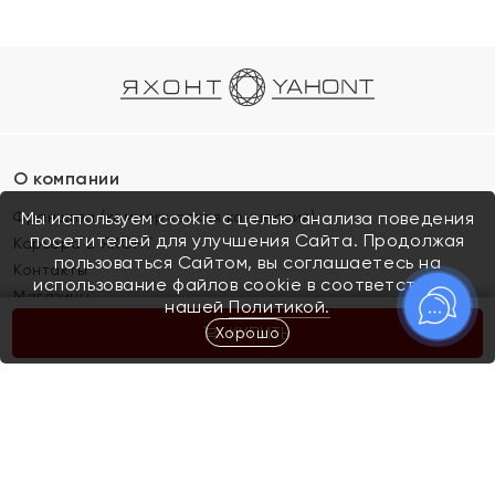
О компании
Франшиза (коммерческая концессия)
Мы используем cookie с целью анализа поведения
посетителей для улучшения Сайта. Продолжая
Карьера в ЯХОНТ
пользоваться Сайтом, вы соглашаетесь на
Контакты
использование файлов cookie в соответствии с
Магазины
нашей
Политикой.
Хорошо
КУПИТЬ
Покупателям
Как определить размер украшения
Киров
Акции
Магазины
Скупка и обмен золота
Отзывы