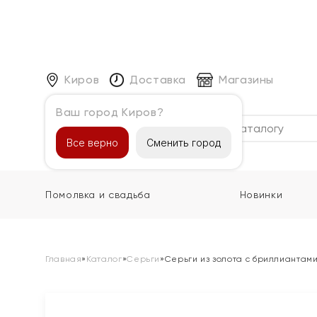
Киров
Доставка
Магазины
Ваш город Киров?
Каталог
Все верно
Сменить город
Помолвка и свадьба
Новинки
Главная
»
Каталог
»
Серьги
»
Серьги из золота с бриллиантам