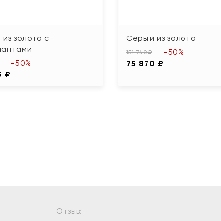
 из золота с
Серьги из золота
иантами
-50%
151 740 ₽
-50%
75 870 ₽
5 ₽
Отзыв: