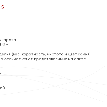
0
%
6 карата
 3/5А
елия (вес, каратность, чистота и цвет камня)
но отличаться от представленных на сайте
5
т
кий