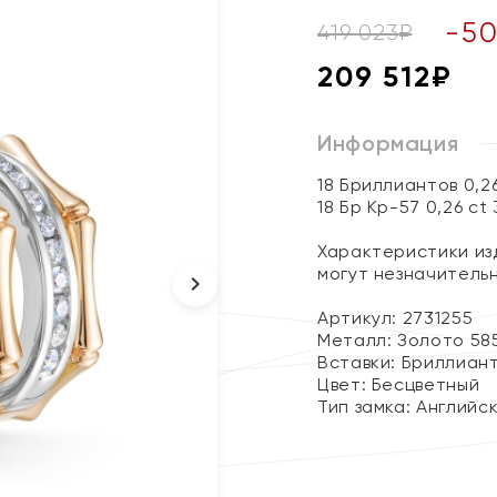
-
5
419 023
₽
209 512
₽
Информация
18 Бриллиантов 0,2
18 Бр Кр-57 0,26 ct
Характеристики изд
могут незначитель
Артикул: 2731255
Металл:
Золото 58
Вставки:
Бриллиан
Цвет:
Бесцветный
Тип замка:
Английс