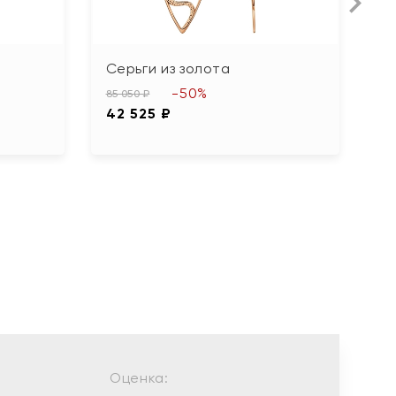
Серьги из золота
С
б
-50%
85 050 ₽
42 525 ₽
18
9
Оценка: