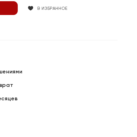
В ИЗБРАННОЕ
шениями
зврат
есяцев