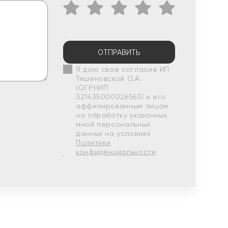
ОТПРАВИТЬ
Я даю свое согласие ИП
Тишеновской О.А.
(ОГРНИП
321435000026563) и его
аффилированным лицам
на обработку указанных
мной персональных
данных на условиях
Политики
конфиденциальности