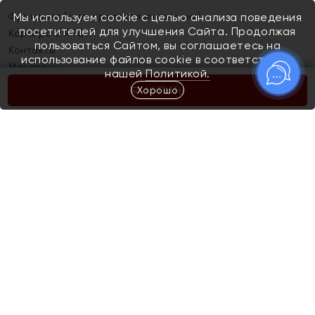
Франшиза (коммерческая концессия)
Мы используем cookie с целью анализа поведения
посетителей для улучшения Сайта. Продолжая
Карьера в ЯХОНТ
пользоваться Сайтом, вы соглашаетесь на
Контакты
использование файлов cookie в соответствии с
Магазины
нашей
Политикой.
Хорошо
КУПИТЬ
Покупателям
Как определить размер украшения
Киров
Акции
Магазины
Скупка и обмен золота
Отзывы
Электронный подарочный сертификат
Помолвка и свадьба
Правила пользования Электронным
Каталог
подарочным сертификатом «Яхонт»
Новинки
Доставка и оплата
Акции
Скупка и обмен золота
Доставка и оплата