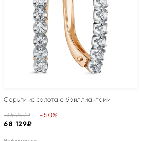
Серьги из золота с бриллиантами
-
50
%
136 257
₽
68 129
₽
Информация