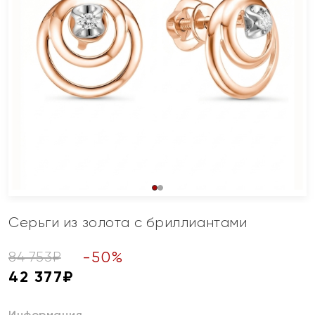
Серьги из золота с бриллиантами
-
50
%
84 753
₽
42 377
₽
Информация