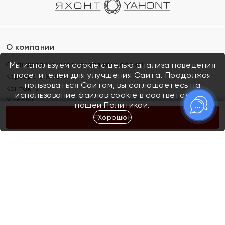
О компании
Франшиза (коммерческая концессия)
Мы используем cookie с целью анализа поведения
посетителей для улучшения Сайта. Продолжая
Карьера в ЯХОНТ
пользоваться Сайтом, вы соглашаетесь на
Контакты
использование файлов cookie в соответствии с
Магазины
нашей
Политикой.
Хорошо
КУПИТЬ
Покупателям
Как определить размер украшения
Киров
Акции
Магазины
Скупка и обмен золота
Отзывы
Электронный подарочный сертификат
Помолвка и свадьба
Правила пользования Электронным
Каталог
подарочным сертификатом «Яхонт»