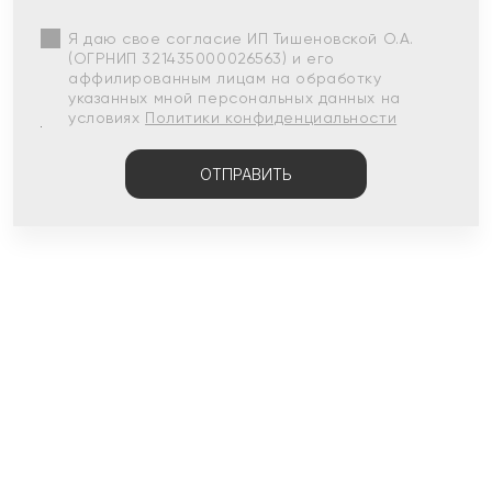
Я даю свое согласие ИП Тишеновской О.А.
(ОГРНИП 321435000026563) и его
аффилированным лицам на обработку
указанных мной персональных данных на
условиях
Политики конфиденциальности
ОТПРАВИТЬ