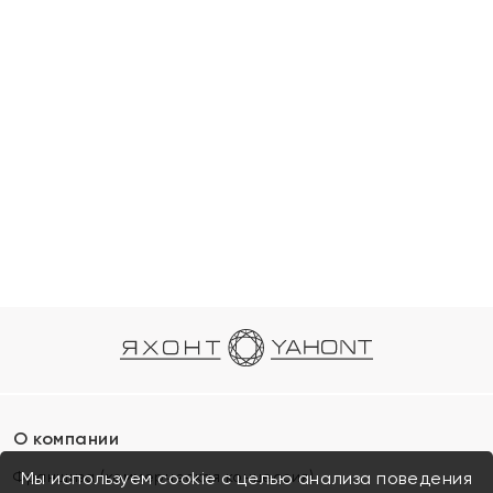
О компании
Франшиза (коммерческая концессия)
Мы используем cookie с целью анализа поведения