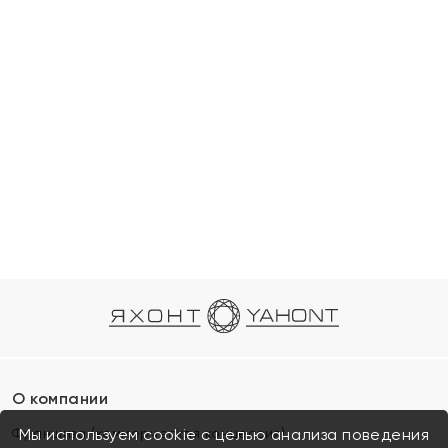
О компании
Франшиза (коммерческая концессия)
Мы используем cookie с целью анализа поведения