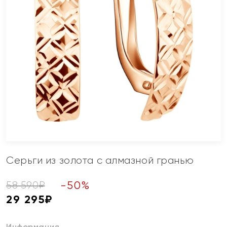
Серьги из золота с алмазной гранью
-
50
%
58 590
₽
29 295
₽
Информация