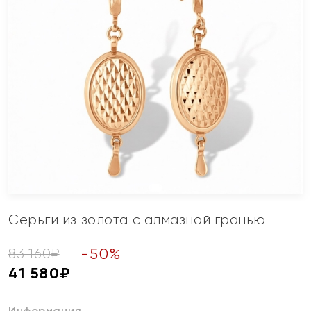
Серьги из золота с алмазной гранью
-
50
%
83 160
₽
41 580
₽
Информация