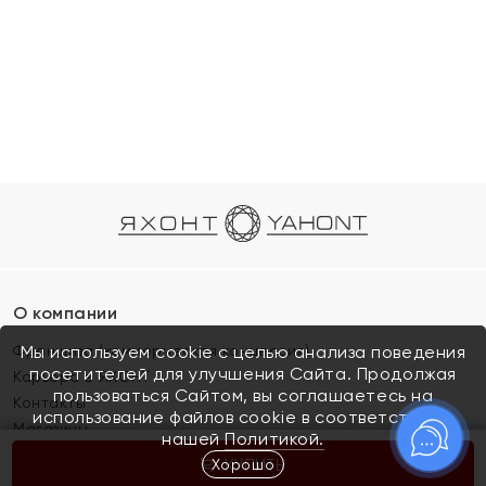
О компании
Франшиза (коммерческая концессия)
Мы используем cookie с целью анализа поведения
посетителей для улучшения Сайта. Продолжая
Карьера в ЯХОНТ
пользоваться Сайтом, вы соглашаетесь на
Контакты
использование файлов cookie в соответствии с
Магазины
нашей
Политикой.
Хорошо
КУПИТЬ
Покупателям