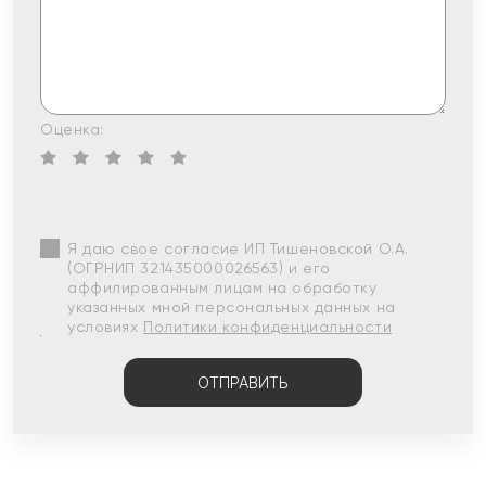
Оценка:
Я даю свое согласие ИП Тишеновской О.А.
(ОГРНИП 321435000026563) и его
аффилированным лицам на обработку
указанных мной персональных данных на
условиях
Политики конфиденциальности
ОТПРАВИТЬ