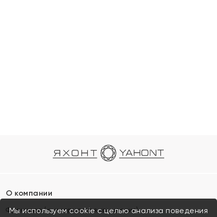
О компании
Франшиза (коммерческая концессия)
Мы используем cookie с целью анализа поведения