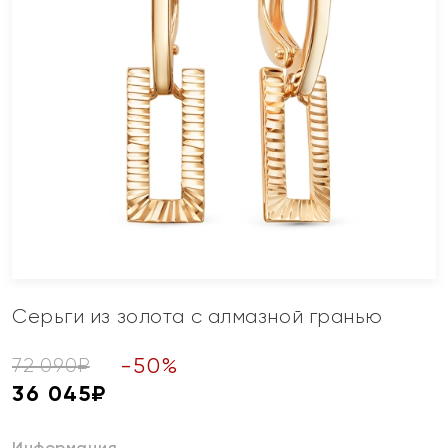
Серьги из золота с алмазной гранью
-
50
%
72 090
₽
36 045
₽
Информация