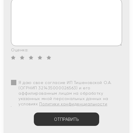
Оценка:
Я даю свое согласие ИП Тишеновской О.А.
(ОГРНИП 321435000026563) и его
аффилированным лицам на обработку
указанных мной персональных данных на
условиях
Политики конфиденциальности
ОТПРАВИТЬ