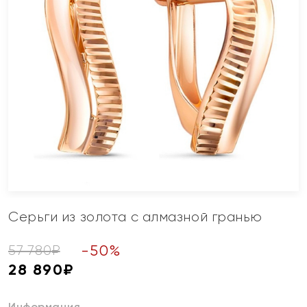
Серьги из золота с алмазной гранью
-
50
%
57 780
₽
28 890
₽
Информация