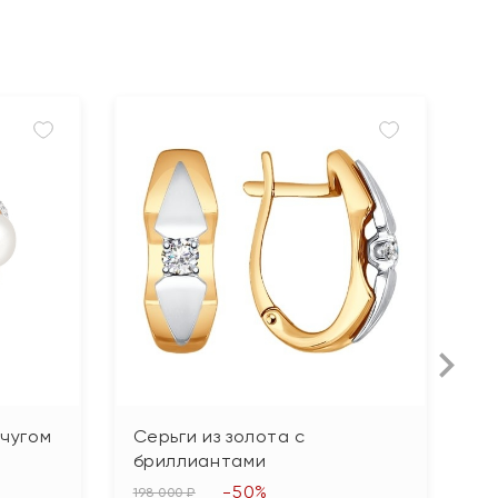
мчугом
Серьги из золота с
С
бриллиантами
б
-50%
198 000 ₽
20