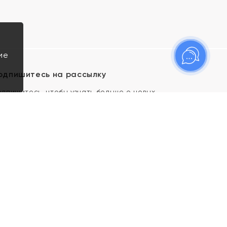
ие
одпишитесь на рассылку
одпишитесь, чтобы узнать больше о новых
оступлениях, новостях и спецпредложениях Яхонт!
Я даю свое согласие ИП Тишеновской О.А.
(ОГРНИП 321435000026563) и его
аффилированным лицам на обработку указанных