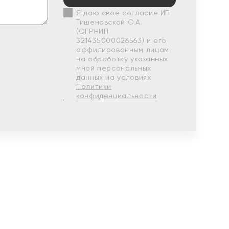
Я даю свое согласие ИП
Тишеновской О.А.
(ОГРНИП
321435000026563) и его
аффилированным лицам
на обработку указанных
мной персональных
данных на условиях
Политики
конфиденциальности