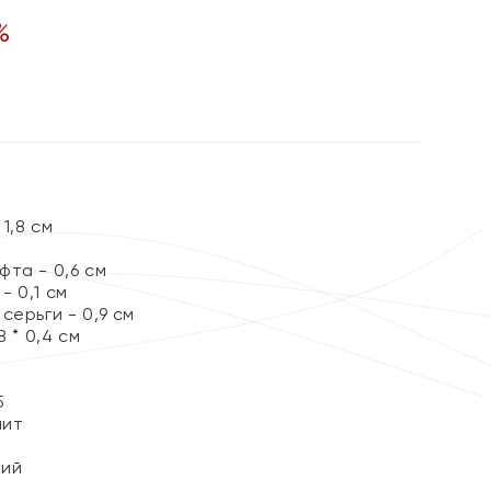
%
1,8 см
та - 0,6 см
 0,1 см
серьги - 0,9 см
8 * 0,4 см
5
нит
кий