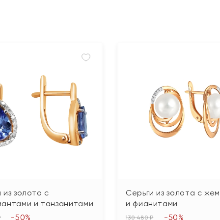
 из золота с
Серьги из золота с же
иантами и танзанитами
и фианитами
-50%
-50%
₽
130 480 ₽