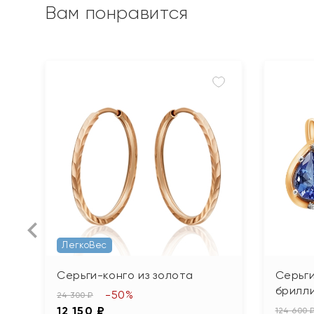
Вам понравится
ЛегкоВес
Серьги-конго из золота
Серьги
брилл
-50%
24 300 ₽
12 150 ₽
124 600 