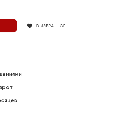
В ИЗБРАННОЕ
шениями
зврат
есяцев