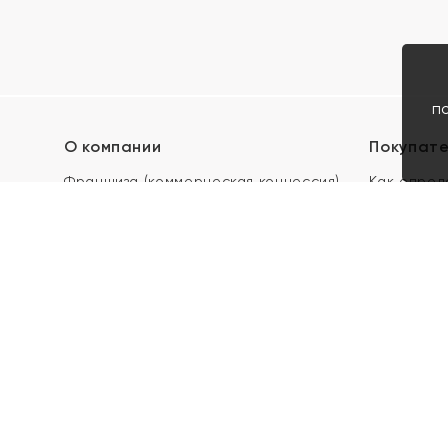
п
О компании
Покупат
Франшиза (коммерческая концессия)
Как опред
Карьера в ЯХОНТ
Акции
Контакты
Скупка и 
Магазины
Отзывы
Электронн
Правила п
подарочны