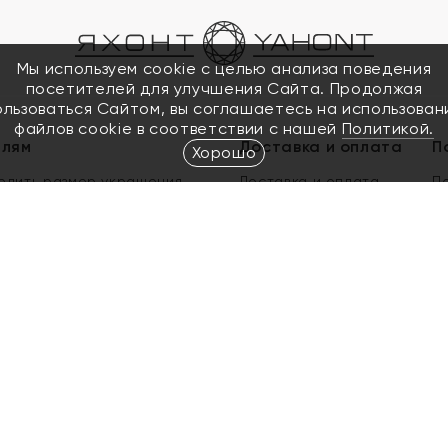
Мы используем cookie с целью анализа поведения
посетителей для улучшения Сайта. Продолжая
ользоваться Сайтом, вы соглашаетесь на использован
файлов cookie в соответствии с нашей
Политикой.
елям
Доставка и оплата
П
Хорошо
елить размер украшения
Доставка и оплата
П
п
обмен золота
ый подарочный сертификат
ользования Электронным
м сертификатом «Яхонт»