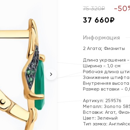
-
50
75 320
₽
37 660
₽
Информация
2 Агата; Фианиты
Длина украшения - 
Ширина - 1,0 см
Рабочая длина штиф
Занижение штифта -
Внутренняя высота 
Размер вставки - 0,
Артикул: 259576
Металл:
Золото 58
Вставки:
Агат, Фиа
Цвет:
Зеленый
Тип замка:
Английс