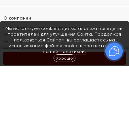
О компании
Франшиза (коммерческая концессия)
Мы используем cookie с целью анализа поведения
посетителей для улучшения Сайта. Продолжая
Карьера в ЯХОНТ
пользоваться Сайтом, вы соглашаетесь на
Контакты
использование файлов cookie в соответствии с
Магазины
нашей
Политикой.
Хорошо
КУПИТЬ
Покупателям
Как определить размер украшения
Киров
Акции
Магазины
Скупка и обмен золота
Отзывы
Электронный подарочный сертификат
Помолвка и свадьба
Правила пользования Электронным
Каталог
подарочным сертификатом «Яхонт»
Новинки
Доставка и оплата
Акции