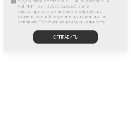
Я даю свое согласие ИП Тишеновской О.А.
(ОГРНИП 321435000026563) и его
аффилированным лицам на обработку
указанных мной персональных данных на
условиях
Политики конфиденциальности
ОТПРАВИТЬ