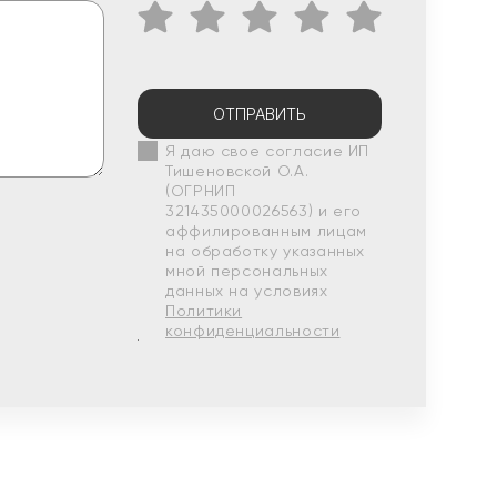
ОТПРАВИТЬ
Я даю свое согласие ИП
Тишеновской О.А.
(ОГРНИП
321435000026563) и его
аффилированным лицам
на обработку указанных
мной персональных
данных на условиях
Политики
конфиденциальности