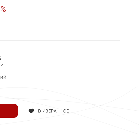
0
%
5
нит
кий
В ИЗБРАННОЕ