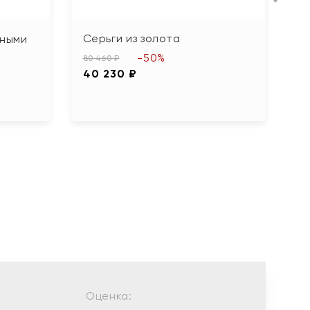
Серьги из золота
С
рными
-50%
80 460 ₽
12
40 230 ₽
6
Оценка: