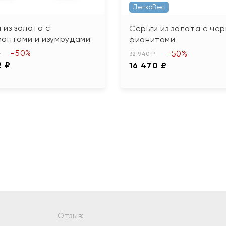
ЛегкоВес
 из золота с
Серьги из золота с че
иантами и изумрудами
фианитами
-50%
-50%
₽
32 940 ₽
2 ₽
16 470 ₽
Отзыв: