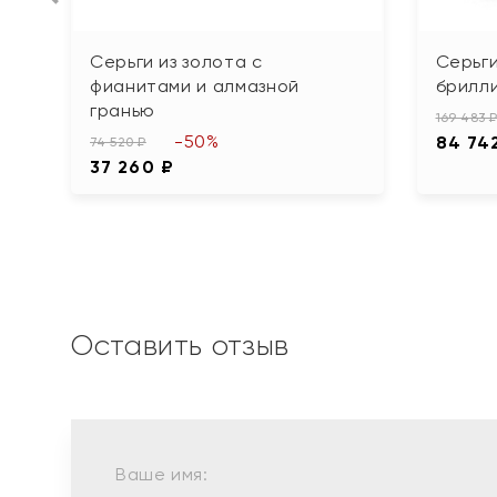
Серьги из золота с
Серьги
фианитами и алмазной
брилл
гранью
169 483 
-50%
84 74
74 520 ₽
37 260 ₽
Оставить отзыв
Ваше имя: