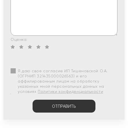
Оценка:
Я даю свое согласие ИП Тишеновской О.А.
(ОГРНИП 321435000026563) и его
аффилированным лицам на обработку
указанных мной персональных данных на
условиях
Политики конфиденциальности
ОТПРАВИТЬ