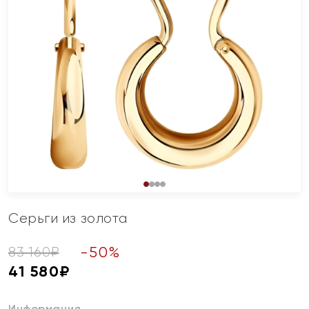
Серьги из золота
-
50
%
83 160
₽
41 580
₽
Информация