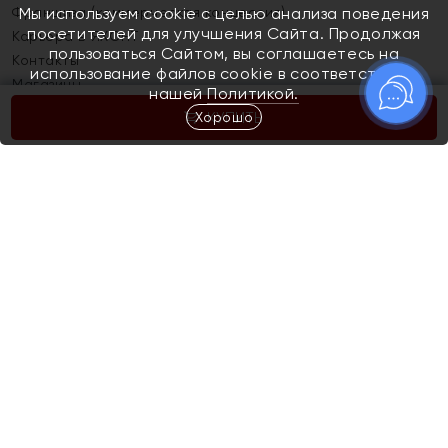
Франшиза (коммерческая концессия)
Мы используем cookie с целью анализа поведения
посетителей для улучшения Сайта. Продолжая
Карьера в ЯХОНТ
пользоваться Сайтом, вы соглашаетесь на
Контакты
использование файлов cookie в соответствии с
Магазины
нашей
Политикой.
Хорошо
КУПИТЬ
Покупателям
Как определить размер украшения
Киров
Акции
Магазины
Скупка и обмен золота
Отзывы
Электронный подарочный сертификат
Помолвка и свадьба
Правила пользования Электронным
Каталог
подарочным сертификатом «Яхонт»
Новинки
Доставка и оплата
Акции
Скупка и обмен золота
Доставка и оплата