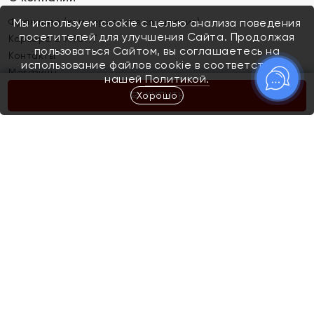
Франшиза (коммерческая концессия)
Мы используем cookie с целью анализа поведения
посетителей для улучшения Сайта. Продолжая
Карьера в ЯХОНТ
пользоваться Сайтом, вы соглашаетесь на
Контакты
использование файлов cookie в соответствии с
Магазины
нашей
Политикой.
Хорошо
КУПИТЬ
Покупателям
Как определить размер украшения
Киров
Акции
Магазины
Скупка и обмен золота
Отзывы
Электронный подарочный сертификат
Помолвка и свадьба
Правила пользования Электронным
Каталог
подарочным сертификатом «Яхонт»
Новинки
Доставка и оплата
Акции
Скупка и обмен золота
Доставка и оплата