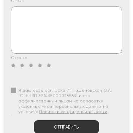
Отзыв:
Оценка:
Я даю свое согласие ИП Тишеновской О.А.
(ОГРНИП 321435000026563) и его
аффилированным лицам на обработку
указанных мной персональных данных на
условиях
Политики конфиденциальности
ОТПРАВИТЬ