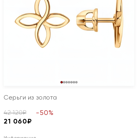
Серьги из золота
-
50
%
42 120
₽
21 060
₽
Информация