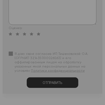
Оценка:
Я даю свое согласие ИП Тишеновской О.А.
(ОГРНИП 321435000026563) и его
аффилированным лицам на обработку
указанных мной персональных данных на
условиях
Политики конфиденциальности
ОТПРАВИТЬ