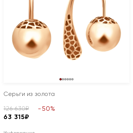
Серьги из золота
-
50
%
126 630
₽
63 315
₽
Информация