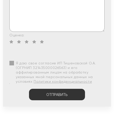
Оценка:
Я даю свое согласие ИП Тишеновской О.А.
(ОГРНИП 321435000026563) и его
аффилированным лицам на обработку
указанных мной персональных данных на
условиях
Политики конфиденциальности
ОТПРАВИТЬ