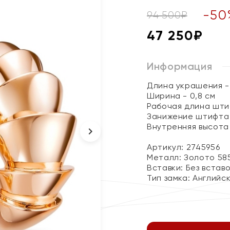
-
50
94 500
₽
47 250
₽
Информация
Длина украшения - 
Ширина - 0,8 см
Рабочая длина штиф
Занижение штифта 
Внутренняя высота 
Артикул: 2745956
Металл:
Золото 58
Вставки:
Без встав
Тип замка:
Английс