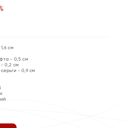
%
1,6 см
та - 0,5 см
- 0,2 см
серьги - 0,9 см
5
ок
кий