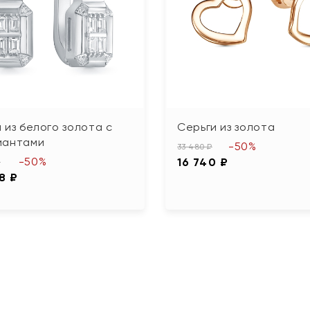
 из белого золота с
Серьги из золота
иантами
-50%
33 480 ₽
-50%
16 740 ₽
₽
8 ₽