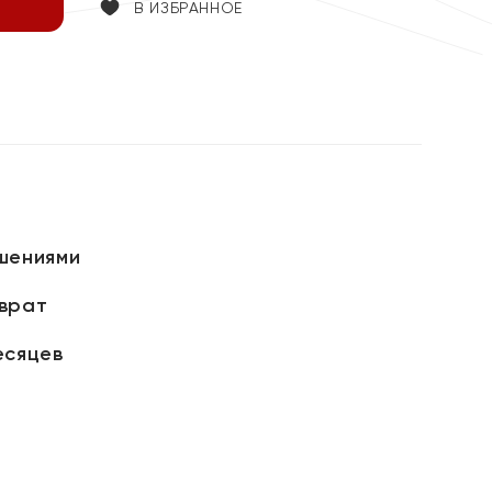
В ИЗБРАННОЕ
шениями
зврат
есяцев