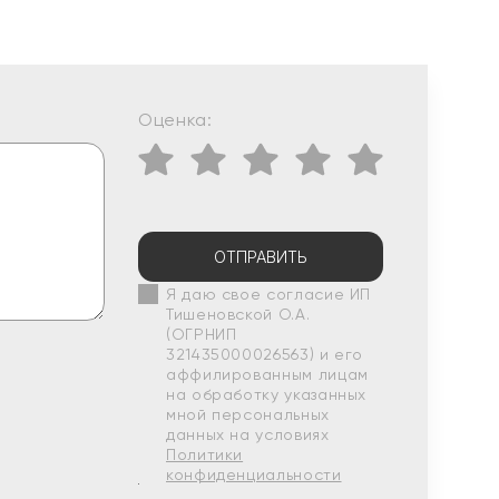
Оценка:
ОТПРАВИТЬ
Я даю свое согласие ИП
Тишеновской О.А.
(ОГРНИП
321435000026563) и его
аффилированным лицам
на обработку указанных
мной персональных
данных на условиях
Политики
конфиденциальности