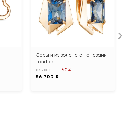
Серьги из золота с топазами
С
London
ф
-50%
113 400 ₽
61
56 700 ₽
3