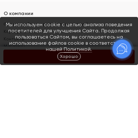
О компании
Франшиза (коммерческая концессия)
Мы используем cookie с целью анализа поведения
посетителей для улучшения Сайта. Продолжая
Карьера в ЯХОНТ
пользоваться Сайтом, вы соглашаетесь на
Контакты
использование файлов cookie в соответствии с
Магазины
нашей
Политикой.
Хорошо
КУПИТЬ
Покупателям
Как определить размер украшения
Киров
Акции
Магазины
Скупка и обмен золота
Отзывы
Электронный подарочный сертификат
Помолвка и свадьба
Правила пользования Электронным
Каталог
подарочным сертификатом «Яхонт»
Новинки
Доставка и оплата
Акции