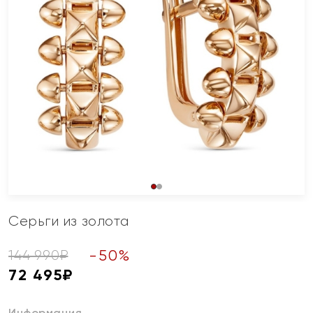
Серьги из золота
-
50
%
144 990
₽
72 495
₽
Информация