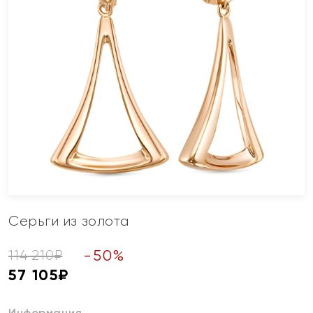
Серьги из золота
-
50
%
114 210
₽
57 105
₽
Информация