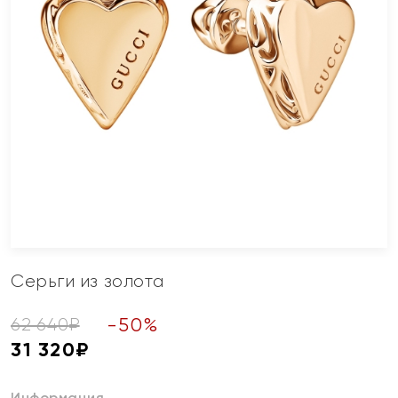
Серьги из золота
-
50
%
62 640
₽
31 320
₽
Информация