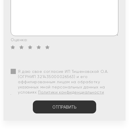
Оценка:
Я даю свое согласие ИП Тишеновской О.А.
(ОГРНИП 321435000026563) и его
аффилированным лицам на обработку
указанных мной персональных данных на
условиях
Политики конфиденциальности
ОТПРАВИТЬ