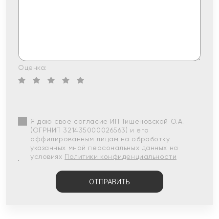
Оценка:
Я даю свое согласие ИП Тишеновской О.А.
(ОГРНИП 321435000026563) и его
аффилированным лицам на обработку
указанных мной персональных данных на
условиях
Политики конфиденциальности
ОТПРАВИТЬ