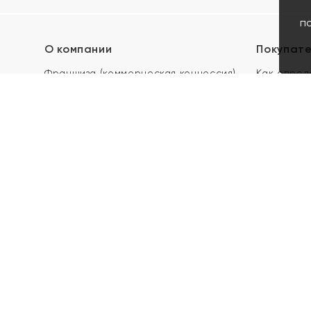
п
О компании
Покупат
Франшиза (коммерческая концессия)
Как опред
Карьера в ЯХОНТ
Акции
Контакты
Скупка и 
Магазины
Отзывы
Электронн
Правила п
подарочны