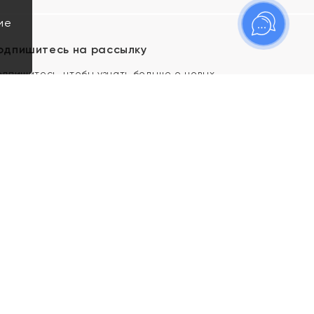
ие
одпишитесь на рассылку
одпишитесь, чтобы узнать больше о новых
оступлениях, новостях и спецпредложениях Яхонт!
Я даю свое согласие ИП Тишеновской О.А.
(ОГРНИП 321435000026563) и его
аффилированным лицам на обработку указанных
мной персональных данных на условиях
Политики
конфиденциальности