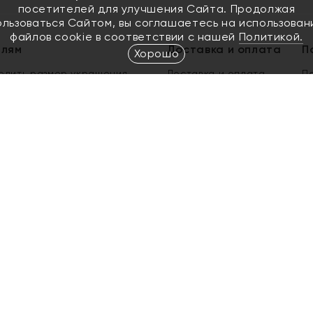
посетителей для улучшения Сайта. Продолжая
ользоваться Сайтом, вы соглашаетесь на использован
файлов cookie в соответствии с нашей
Политикой.
елям
Доставка и оплата
П
Хорошо
елить размер украшения
Доставка и оплата
П
п
обмен золота
ый подарочный сертификат
ользования Электронным
м сертификатом «Яхонт»