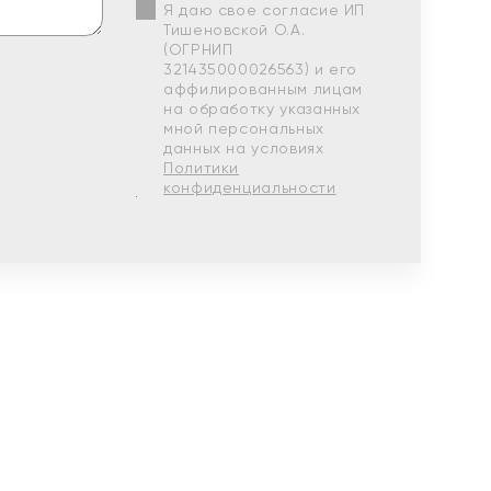
Я даю свое согласие ИП
Тишеновской О.А.
(ОГРНИП
321435000026563) и его
аффилированным лицам
на обработку указанных
мной персональных
данных на условиях
Политики
конфиденциальности