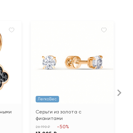
ЛегкоВес
рными
Серьги из золота с
С
фианитами
75
-50%
3
26 190 ₽