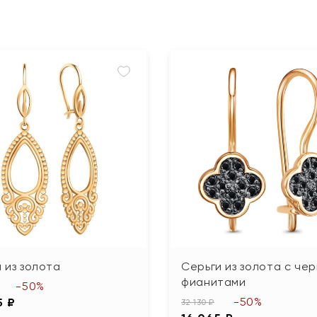
 из золота
Серьги из золота с че
фианитами
-50%
-50%
5 ₽
32 130 ₽