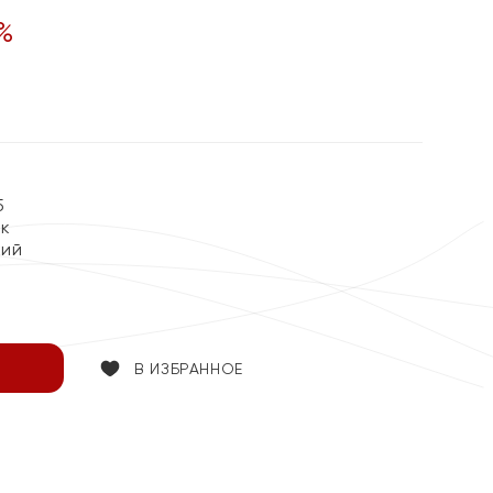
%
5
ок
кий
В ИЗБРАННОЕ