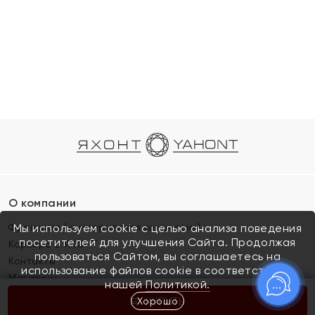
О компании
Франшиза (коммерческая концессия)
Мы используем cookie с целью анализа поведения
посетителей для улучшения Сайта. Продолжая
Карьера в ЯХОНТ
пользоваться Сайтом, вы соглашаетесь на
Контакты
использование файлов cookie в соответствии с
Магазины
нашей
Политикой.
Хорошо
КУПИТЬ
Покупателям