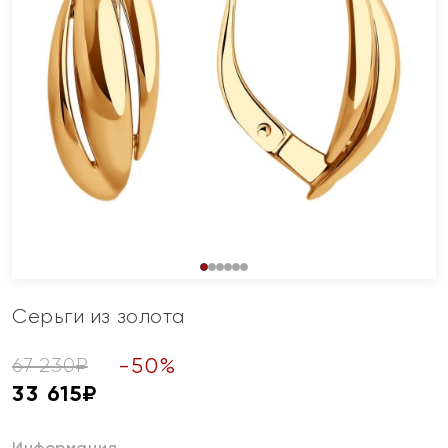
Серьги из золота
-
50
%
67 230
₽
33 615
₽
Информация