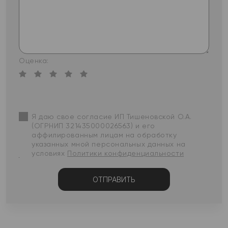
Оценка:
Я даю свое согласие ИП Тишеновской О.А.
(ОГРНИП 321435000026563) и его
аффилированным лицам на обработку
указанных мной персональных данных на
условиях
Политики конфиденциальности
ОТПРАВИТЬ