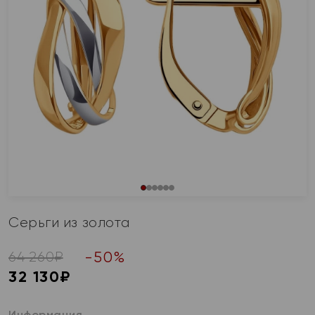
Серьги из золота
-
50
%
64 260
₽
32 130
₽
Информация