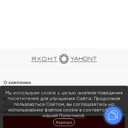
О компании
Франшиза (коммерческая концессия)
Мы используем cookie с целью анализа поведения
посетителей для улучшения Сайта. Продолжая
Карьера в ЯХОНТ
пользоваться Сайтом, вы соглашаетесь на
Контакты
использование файлов cookie в соответствии с
Магазины
нашей
Политикой.
Хорошо
КУПИТЬ
Покупателям