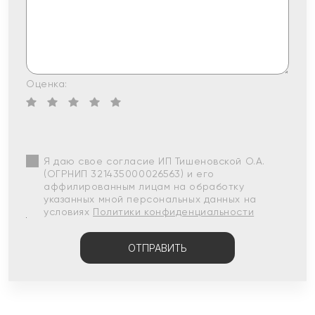
Оценка:
Я даю свое согласие ИП Тишеновской О.А.
(ОГРНИП 321435000026563) и его
аффилированным лицам на обработку
указанных мной персональных данных на
условиях
Политики конфиденциальности
ОТПРАВИТЬ