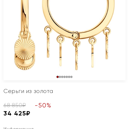
Серьги из золота
-
50
%
68 850
₽
34 425
₽
Информация