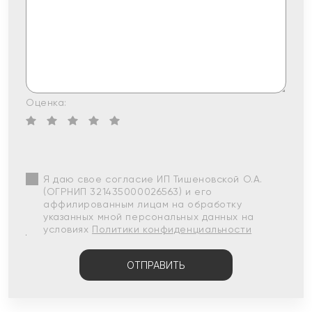
Оценка:
Я даю свое согласие ИП Тишеновской О.А.
(ОГРНИП 321435000026563) и его
аффилированным лицам на обработку
указанных мной персональных данных на
условиях
Политики конфиденциальности
ОТПРАВИТЬ