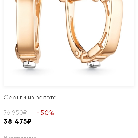
Серьги из золота
-
50
%
76 950
₽
38 475
₽
Информация