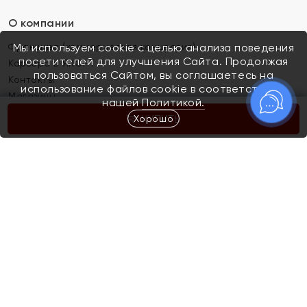
О компании
Франшиза (коммерческая концессия)
Мы используем cookie с целью анализа поведения
посетителей для улучшения Сайта. Продолжая
Карьера в ЯХОНТ
пользоваться Сайтом, вы соглашаетесь на
Контакты
использование файлов cookie в соответствии с
Магазины
нашей
Политикой.
Хорошо
КУПИТЬ
Покупателям
Как определить размер украшения
Киров
Акции
Магазины
Скупка и обмен золота
Отзывы
Электронный подарочный сертификат
Помолвка и свадьба
Правила пользования Электронным
Каталог
подарочным сертификатом «Яхонт»
Новинки
Доставка и оплата
Акции