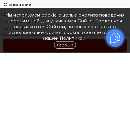
О компании
Франшиза (коммерческая концессия)
Мы используем cookie с целью анализа поведения
посетителей для улучшения Сайта. Продолжая
Карьера в ЯХОНТ
пользоваться Сайтом, вы соглашаетесь на
Контакты
использование файлов cookie в соответствии с
Магазины
нашей
Политикой.
Хорошо
КУПИТЬ
Покупателям
Как определить размер украшения
Киров
Акции
Магазины
Скупка и обмен золота
Отзывы
Электронный подарочный сертификат
Помолвка и свадьба
Правила пользования Электронным
Каталог
подарочным сертификатом «Яхонт»
Новинки
Доставка и оплата
Акции
Скупка и обмен золота
Доставка и оплата