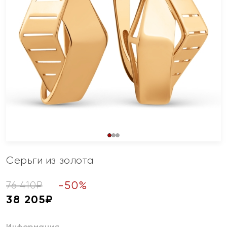
Серьги из золота
-
50
%
76 410
₽
38 205
₽
Информация