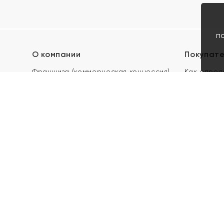
п
О компании
Покупат
Франшиза (коммерческая концессия)
Как опред
Карьера в ЯХОНТ
Акции
Контакты
Скупка и 
Магазины
Отзывы
Электронн
Правила п
подарочны