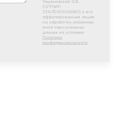
Тишеновской О.А.
(ОГРНИП
321435000026563) и его
аффилированным лицам
на обработку указанных
мной персональных
данных на условиях
Политики
конфиденциальности