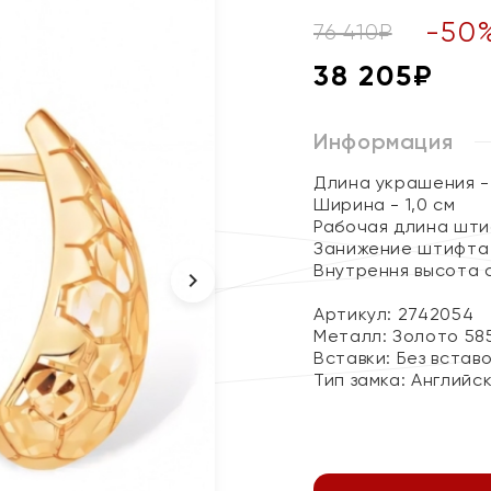
-
50
76 410
₽
38 205
₽
Информация
Длина украшения - 
Ширина - 1,0 см
Рабочая длина штиф
Занижение штифта 
Внутрення высота с
Артикул: 2742054
Металл:
Золото 58
Вставки:
Без встав
Тип замка:
Английс