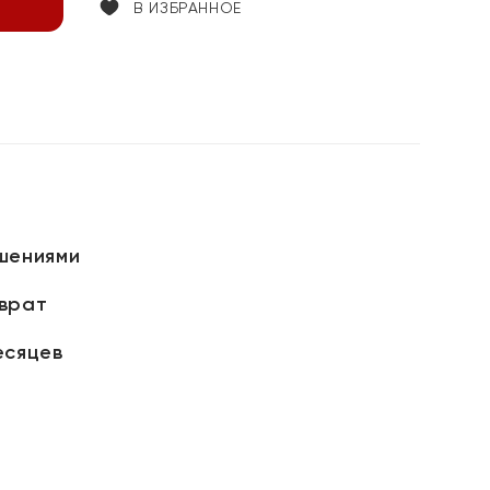
В ИЗБРАННОЕ
шениями
зврат
есяцев