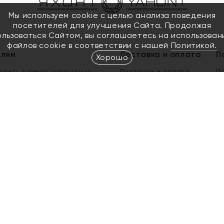
Мы используем cookie с целью анализа поведения
посетителей для улучшения Сайта. Продолжая
ользоваться Сайтом, вы соглашаетесь на использован
файлов cookie в соответствии с нашей
Политикой.
елям
Доставка и оплата
П
Хорошо
елить размер украшения
Доставка и оплата
П
п
обмен золота
ый подарочный сертификат
ользования Электронным
м сертификатом «Яхонт»