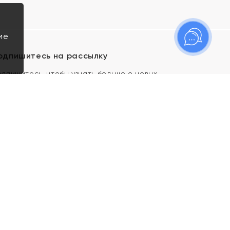
ие
одпишитесь на рассылку
одпишитесь, чтобы узнать больше о новых
оступлениях, новостях и спецпредложениях Яхонт!
Я даю свое согласие ИП Тишеновской О.А.
(ОГРНИП 321435000026563) и его
аффилированным лицам на обработку указанных
мной персональных данных на условиях
Политики
конфиденциальности