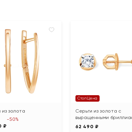
СтопЦена
 из золота
Серьги из золота с
выращенными бриллиа
-50%
0 ₽
62 490 ₽