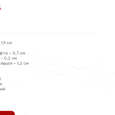
%
1,9 см
та - 0,7 см
- 0,2 см
ерьги - 1,2 см
5
ок
кий