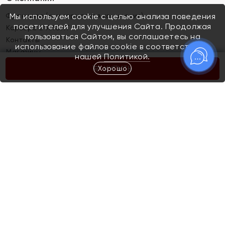
Франшиза (коммерческая концессия)
Мы используем cookie с целью анализа поведения
посетителей для улучшения Сайта. Продолжая
Карьера в ЯХОНТ
пользоваться Сайтом, вы соглашаетесь на
Контакты
использование файлов cookie в соответствии с
Магазины
нашей
Политикой.
Хорошо
КУПИТЬ
Покупателям
Как определить размер украшения
Киров
Акции
Магазины
Скупка и обмен золота
Отзывы
Электронный подарочный сертификат
Помолвка и свадьба
Правила пользования Электронным
Каталог
подарочным сертификатом «Яхонт»
Новинки
Доставка и оплата
Акции
Скупка и обмен золота
Доставка и оплата