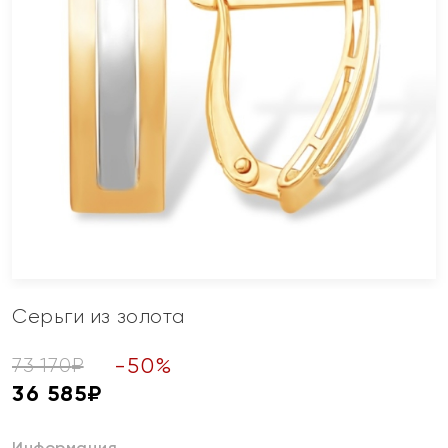
Серьги из золота
-
50
%
73 170
₽
36 585
₽
Информация