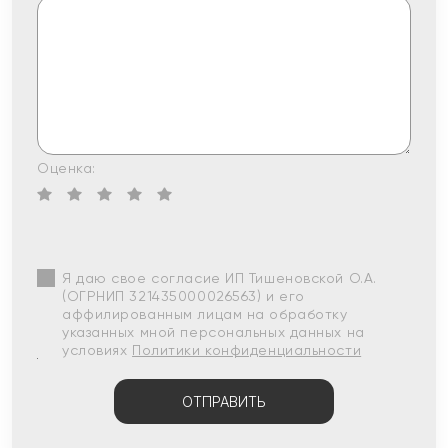
Оценка:
Я даю свое согласие ИП Тишеновской О.А.
(ОГРНИП 321435000026563) и его
аффилированным лицам на обработку
указанных мной персональных данных на
условиях
Политики конфиденциальности
ОТПРАВИТЬ