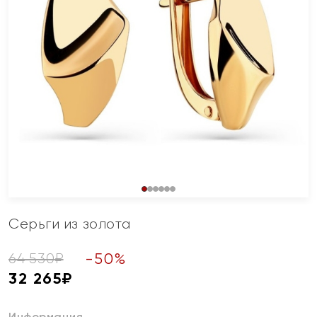
Серьги из золота
-
50
%
64 530
₽
32 265
₽
Информация