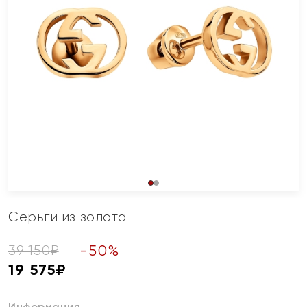
Серьги из золота
-
50
%
39 150
₽
19 575
₽
Информация