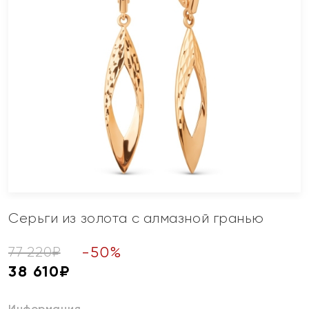
Серьги из золота с алмазной гранью
-
50
%
77 220
₽
38 610
₽
Информация