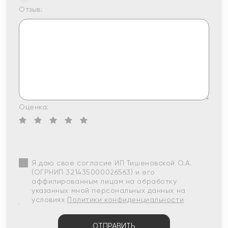
Отзыв:
Оценка:
Я даю свое согласие ИП Тишеновской О.А.
(ОГРНИП 321435000026563) и его
аффилированным лицам на обработку
указанных мной персональных данных на
условиях
Политики конфиденциальности
ОТПРАВИТЬ