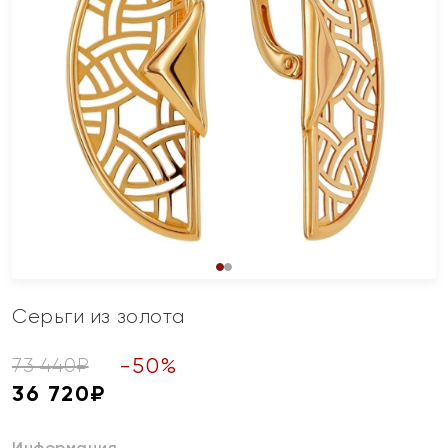
Серьги из золота
-
50
%
73 440
₽
36 720
₽
Информация