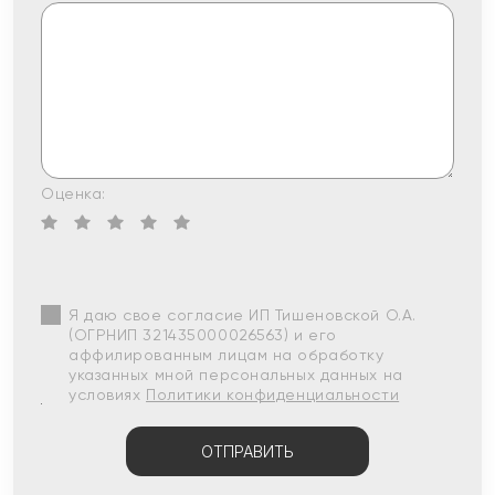
Оценка:
Я даю свое согласие ИП Тишеновской О.А.
(ОГРНИП 321435000026563) и его
аффилированным лицам на обработку
указанных мной персональных данных на
условиях
Политики конфиденциальности
ОТПРАВИТЬ