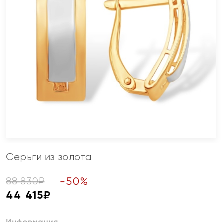
Серьги из золота
-
50
%
88 830
₽
44 415
₽
Информация