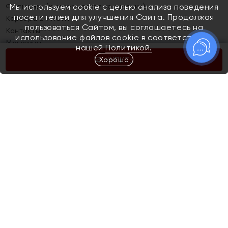
Франшиза (коммерческая концессия)
Мы используем cookie с целью анализа поведения
посетителей для улучшения Сайта. Продолжая
Карьера в ЯХОНТ
пользоваться Сайтом, вы соглашаетесь на
Контакты
использование файлов cookie в соответствии с
Магазины
нашей
Политикой.
Хорошо
КУПИТЬ
Покупателям
Как определить размер украшения
Киров
Акции
Магазины
Скупка и обмен золота
Отзывы
Электронный подарочный сертификат
Помолвка и свадьба
Правила пользования Электронным
Каталог
подарочным сертификатом «Яхонт»
Новинки
Доставка и оплата
Акции
Скупка и обмен золота
Доставка и оплата