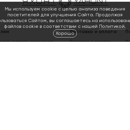
Мы используем cookie с целью анализа поведения
посетителей для улучшения Сайта. Продолжая
ользоваться Сайтом, вы соглашаетесь на использован
файлов cookie в соответствии с нашей
Политикой.
елям
Доставка и оплата
П
Хорошо
елить размер украшения
Доставка и оплата
П
п
обмен золота
ый подарочный сертификат
ользования Электронным
м сертификатом «Яхонт»