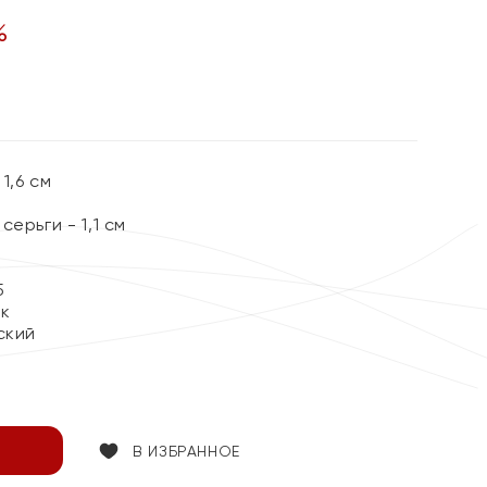
%
1,6 см
ерьги - 1,1 см
5
ок
ский
В ИЗБРАННОЕ