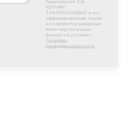
Тишеновской О.А.
(ОГРНИП
321435000026563) и его
аффилированным лицам
на обработку указанных
мной персональных
данных на условиях
Политики
конфиденциальности