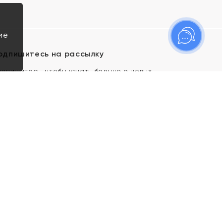
ие
одпишитесь на рассылку
одпишитесь, чтобы узнать больше о новых
оступлениях, новостях и спецпредложениях Яхонт!
Я даю свое согласие ИП Тишеновской О.А.
(ОГРНИП 321435000026563) и его
аффилированным лицам на обработку указанных
мной персональных данных на условиях
Политики
конфиденциальности