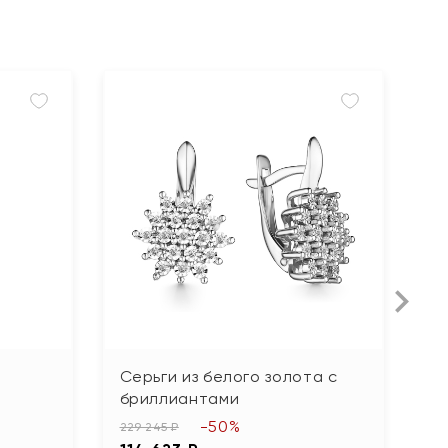
Серьги из белого золота с
С
бриллиантами
61
-50%
3
229 245 ₽