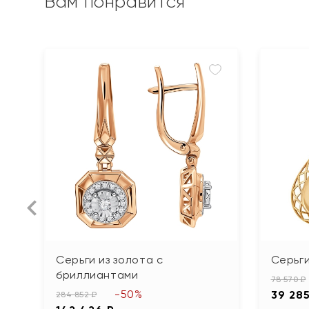
Вам понравится
Серьги из золота с
Серьги
бриллиантами
78 570 ₽
-50%
39 28
284 852 ₽