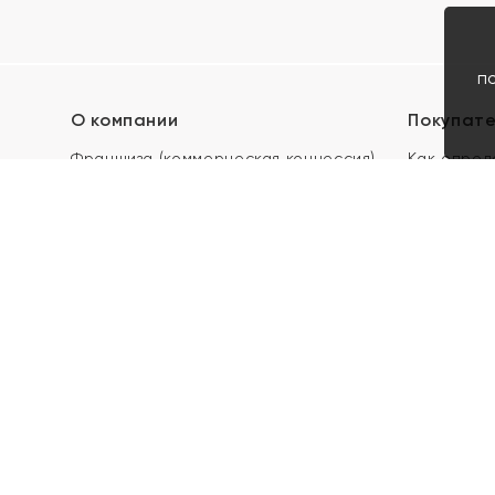
п
О компании
Покупат
Франшиза (коммерческая концессия)
Как опред
Карьера в ЯХОНТ
Акции
Контакты
Скупка и 
Магазины
Отзывы
Электронн
Правила п
подарочны