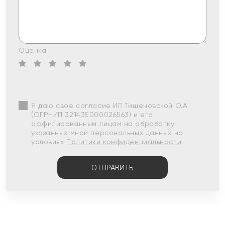
Оценка:
Я даю свое согласие ИП Тишеновской О.А.
(ОГРНИП 321435000026563) и его
аффилированным лицам на обработку
указанных мной персональных данных на
условиях
Политики конфиденциальности
ОТПРАВИТЬ