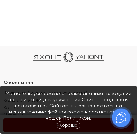
О компании
Франшиза (коммерческая концессия)
Мы используем cookie с целью анализа поведения
посетителей для улучшения Сайта. Продолжая
Карьера в ЯХОНТ
пользоваться Сайтом, вы соглашаетесь на
Контакты
использование файлов cookie в соответствии с
Магазины
нашей
Политикой.
Хорошо
КУПИТЬ
Покупателям