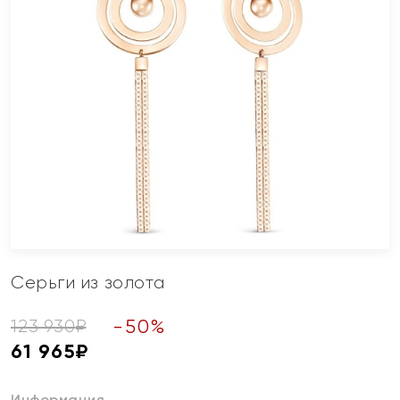
Серьги из золота
-
50
%
123 930
₽
61 965
₽
Информация