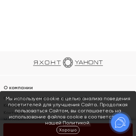
О компании
Франшиза (коммерческая концессия)
Мы используем cookie с целью анализа поведения
посетителей для улучшения Сайта. Продолжая
Карьера в ЯХОНТ
пользоваться Сайтом, вы соглашаетесь на
Контакты
использование файлов cookie в соответствии с
Магазины
нашей
Политикой.
Хорошо
КУПИТЬ
Покупателям