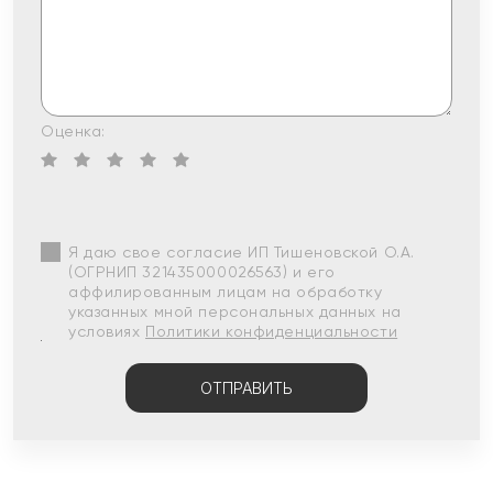
Оценка:
Я даю свое согласие ИП Тишеновской О.А.
(ОГРНИП 321435000026563) и его
аффилированным лицам на обработку
указанных мной персональных данных на
условиях
Политики конфиденциальности
ОТПРАВИТЬ