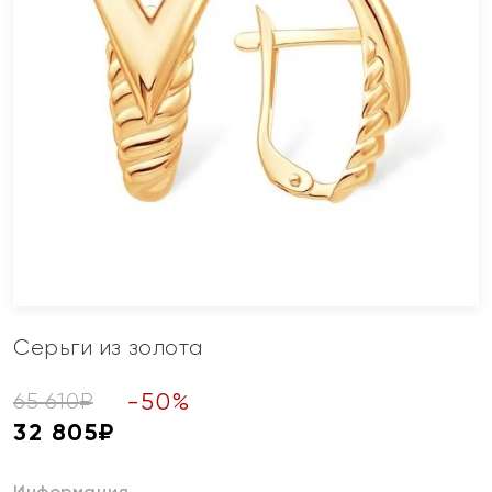
Серьги из золота
-
50
%
65 610
₽
32 805
₽
Информация