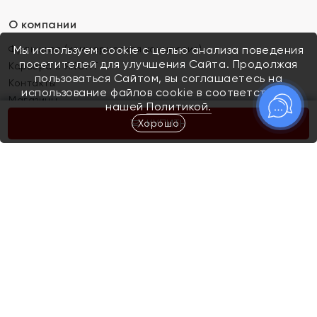
О компании
Франшиза (коммерческая концессия)
Мы используем cookie с целью анализа поведения
посетителей для улучшения Сайта. Продолжая
Карьера в ЯХОНТ
пользоваться Сайтом, вы соглашаетесь на
Контакты
использование файлов cookie в соответствии с
Магазины
нашей
Политикой.
Хорошо
КУПИТЬ
Покупателям
Как определить размер украшения
Киров
Акции
Магазины
Скупка и обмен золота
Отзывы
Электронный подарочный сертификат
Помолвка и свадьба
Правила пользования Электронным
Каталог
подарочным сертификатом «Яхонт»
Новинки
Доставка и оплата
Акции