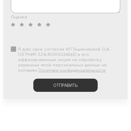
Оценка:
Я даю свое согласие ИП Тишеновской О.А.
(ОГРНИП 321435000026563) и его
аффилированным лицам на обработку
указанных мной персональных данных на
условиях
Политики конфиденциальности
ОТПРАВИТЬ