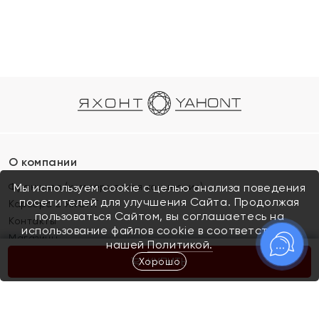
О компании
Франшиза (коммерческая концессия)
Мы используем cookie с целью анализа поведения
посетителей для улучшения Сайта. Продолжая
Карьера в ЯХОНТ
пользоваться Сайтом, вы соглашаетесь на
Контакты
использование файлов cookie в соответствии с
Магазины
нашей
Политикой.
Хорошо
КУПИТЬ
Покупателям
Как определить размер украшения
Киров
Акции