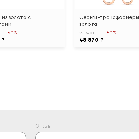
 из золота с
Серьги-трансформеры
тами
золота
-50%
-50%
97 740 ₽
 ₽
48 870 ₽
Отзыв: