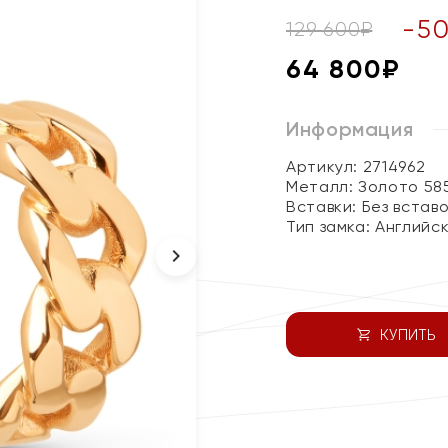
-
5
129 600
₽
64 800
₽
Информация
Артикул: 2714962
Металл:
Золото 58
Вставки:
Без встав
Тип замка:
Английс
КУПИТЬ