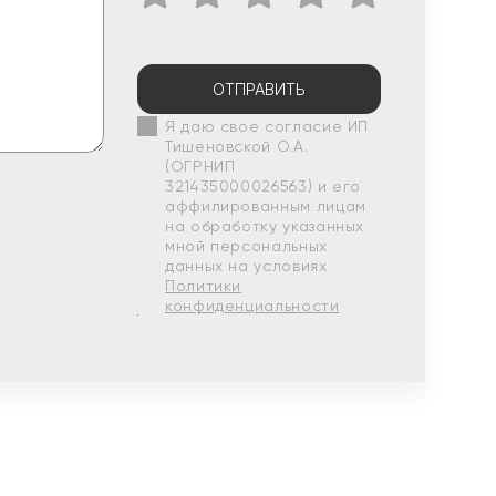
ОТПРАВИТЬ
Я даю свое согласие ИП
Тишеновской О.А.
(ОГРНИП
321435000026563) и его
аффилированным лицам
на обработку указанных
мной персональных
данных на условиях
Политики
конфиденциальности