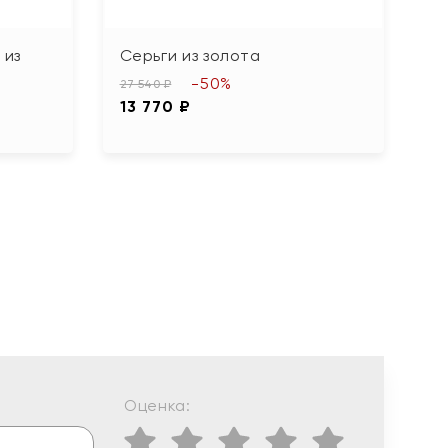
Н
 из
Серьги из золота
С
г
-50%
27 540 ₽
13 770 ₽
10
5
Оценка: