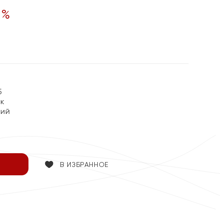
0
%
5
ок
кий
В ИЗБРАННОЕ